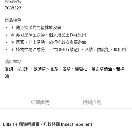
商品編號
超商取貨付款
7088323
LINE Pay
商品特色
Apple Pay
＊ 隨身攜帶均勻塗抹於皮膚上
＊ 亦可塗抹至衣物、個人用品上作除臭用
街口支付
＊ 居家、外出活動、旅行抑蚊安撫癢必備
悠遊付
＊ 植物性精油成分，不含DEET(敵避) 、酒精、防腐劑、塑化劑
Google Pay
銷售重點
香調：尤加利、歐薄荷、香茅、姜草、葡萄柚、薰衣草精油、苦楝
全盈+PAY
油
ATM付款
運送方式
詳細說明
相關推薦
全家取貨付款
每筆NT$65，滿NT$1,500(含以上)免運費
7-11取貨付款
Lilla Fé 精油呵護膏 - 抑蚊特驅 Insect repellent
每筆NT$65，滿NT$1,500(含以上)免運費