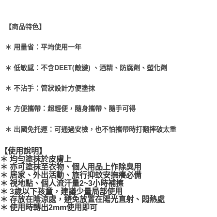
【商品特色】
＊ 用量省：平均使用一年
＊ 低敏感：不含DEET(敵避) 、酒精、防腐劑、塑化劑
＊ 不沾手：管狀設計方便塗抹
＊ 方便攜帶：超輕便，隨身攜帶、隨手可得
＊ 出國免托運：可通過安檢，也不怕攜帶時打翻摔破太重
【使用說明】
＊ 均勻塗抹於皮膚上
＊ 亦可塗抹至衣物、個人用品上作除臭用
＊ 居家、外出活動、旅行抑蚊安撫癢必備
＊ 視地點、個人流汗量2~3小時補擦
＊ 3歲以下孩童，建議少量局部使用
＊ 存放在陰涼處，避免放置在陽光直射、悶熱處
＊ 使用時轉出2mm使用即可