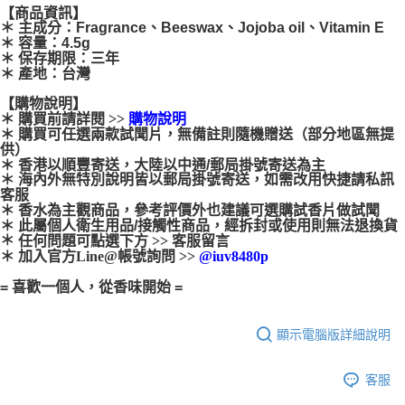
【商品資訊】
＊ 主成分：Fragrance、Beeswax、Jojoba oil、Vitamin E
＊ 容量：4.5g
＊ 保存期限：三年
＊ 產地：台灣
【購物說明】
＊ 購買前請詳閱 >> 
購物說明
＊ 購買可任選兩款試聞片，無備註則隨機贈送（部分地區無提
供）
＊ 香港以順豐寄送，大陸以中通/郵局掛號寄送為主
＊ 海內外無特別說明皆以郵局掛號寄送，如需改用快捷請私訊
客服
＊ 香水為主觀商品，參考評價外也建議可選購試香片做試聞
＊ 此屬個人衛生用品/接觸性商品，經拆封或使用則無法退換貨
＊
任何問題可點選下方 >> 客服留言
＊ 加入官方Line@帳號詢問 >> 
@iuv8480p
= 喜歡一個人，從香味開始 =
顯示電腦版詳細說明
客服