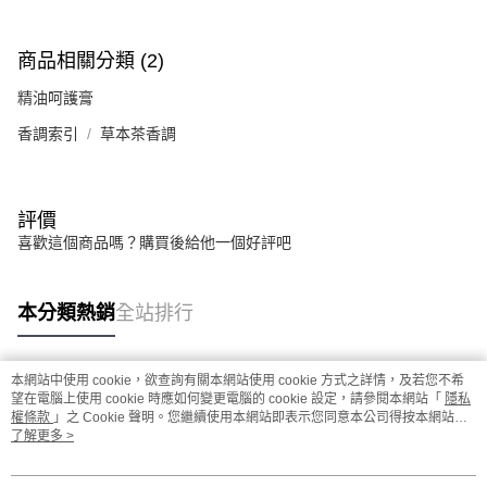
商品相關分類 (2)
精油呵護膏
香調索引
草本茶香調
評價
喜歡這個商品嗎？購買後給他一個好評吧
本分類熱銷
全站排行
本網站中使用 cookie，欲查詢有關本網站使用 cookie 方式之詳情，及若您不希
熱門標籤
望在電腦上使用 cookie 時應如何變更電腦的 cookie 設定，請參閱本網站「
隱私
權條款
」之 Cookie 聲明。您繼續使用本網站即表示您同意本公司得按本網站使
用條款之 Cookie 聲明使用 cookie。
了解更多 >