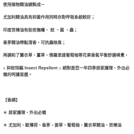
使用植物精油調製成－
尤加利精油具有抑菌作用同時亦對呼吸系統較好；
印度苦楝油有助安撫癢、 蚊 、菌 、蟲；
香茅精油帶點清香，可抗蟲除臭；
再調和了薰衣草、薑草、佛羅里達葡萄柚等花果香氣平衡舒適嗅覺，
< 抑蚊特驅 Insect Repellent > 絕對是您一年四季居家護理、外出必
備的呵護首選。
【香調】
＊ 居家護理、外出必備
＊ 尤加利、歐薄荷、香茅、姜草、葡萄柚、薰衣草精油、苦楝油