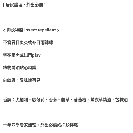
[ 居家護理、外出必備 ]
郵寄
每筆NT$65，滿NT$1,500(含以上)免運費
< 抑蚊特驅 Insect repellent >
國家/地區配送
查看運費
不管夏日炎炎或冬日雨綿綿
宅在室內或出門play
植物精油貼心呵護
向蚊蟲、臭味說再見
香調：尤加利、歐薄荷、香茅、姜草、葡萄柚、薰衣草精油、苦楝油
一年四季居家護理、外出必備的抑蚊特驅－