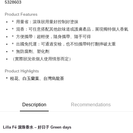
5328603
LINE Pay
Product Features
Apple Pay
＊ 用量省：滾珠狀用量好控制好塗抹
＊ 混香：可任意搭配其他款味道或護膚產品，展現獨特個人香氣
JKOPAY
＊ 方便攜帶：超輕便，隨身攜帶、隨手可得
Easy Wallet
＊ 出國免托運：可通過安檢，也不怕攜帶時打翻摔破太重
＊ 無防腐劑、塑化劑
Google Pay
（實際狀況依個人使用情形而定）
Plus Pay
Product Highlights
ATM Transfer
＊ 桂花、白玉蘭葉、台灣烏龍茶
Shipping Method
全家取貨付款
Description
Recommendations
NT$65/order | Free shipping on orders of NT$1,500 or more
7-11取貨付款
NT$65/order | Free shipping on orders of NT$1,500 or more
Lilla Fé 滾珠香水 – 好日子 Green days