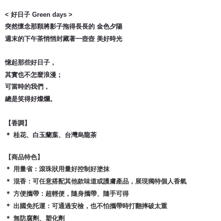
郵寄
< 好日子 Green days >
NT$65/order | Free shipping on orders of NT$1,500 or more
突然懷念那顆將影子拖得長長的 金色夕陽
國家/地區配送
Shipping Rates
週末的下午茶悄悄封藏著一壺壺 美好時光
憶起那些好日子，
其實也不怎麼浪漫；
可當時的我們，
總是笑得好燦爛。
【香調】
＊ 桂花、白玉蘭葉、台灣烏龍茶
【商品特色】
＊ 用量省：滾珠狀用量好控制好塗抹
＊ 混香：可任意搭配其他款味道或護膚產品，展現獨特個人香氣
＊ 方便攜帶：超輕便，隨身攜帶、隨手可得
＊ 出國免托運：可通過安檢，也不怕攜帶時打翻摔破太重
＊ 無防腐劑、塑化劑