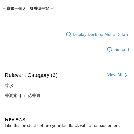
= 喜歡一個人，從香味開始 =
Display Desktop Mode Details
Support
Relevant Category (3)
View All
香水
香調索引
花香調
Reviews
Like this product? Share your feedback with other customers.