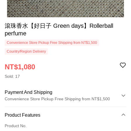
滾珠香水【好日子 Green days】Rollerball
perfume
Convenience Store Pickup Free Shipping from NT$1,500
Country/Region Delivery
NT$1,080
Sold: 17
Payment And Shipping
Convenience Store Pickup Free Shipping from NT$1,500
Payment Method
Product Features
Credit Card (Full Payment)
Product No.
Convenience Store Pickup and Pay