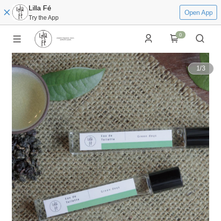
Lilla Fé
Open App
Try the App
0
1
/
3