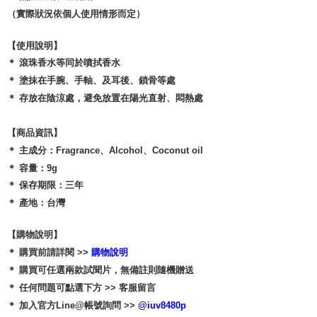
（實際狀況依個人使用情形而定）
【使用說明】
＊ 滾珠香水等同於噴拭香水
＊ 塗抹在手腕、手軸、及耳後、鎖骨等處
＊ 存放在陰涼處，避免放置在陽光直射、悶熱處
【商品資訊】
＊ 主成分：Fragrance、Alcohol、Coconut oil
＊ 容量：9g
＊ 保存期限：三年
＊ 產地：台灣
【購物說明】
＊ 購買前請詳閱 >>
購物說明
＊ 購買可任選兩款試聞片，無備註則隨機贈送
＊ 任何問題可點選下方 >> 客服留言
＊ 加入官方Line@帳號詢問 >>
@iuv8480p