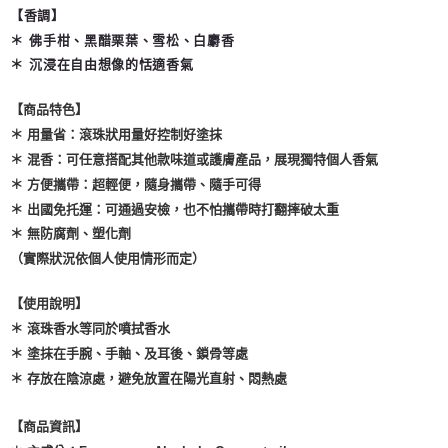
【香調】
＊ 佛手柑、黑醋栗葉、雪松、白麝香
＊ 沉浸在自由想像的恬適香氣
【商品特色】
＊ 用量省：滾珠狀用量好控制好塗抹
＊ 混香：可任意搭配其他款味道或護膚產品，展現獨特個人香氣
＊ 方便攜帶：超輕便，隨身攜帶、隨手可得
＊ 出國免托運：可通過安檢，也不怕攜帶時打翻摔破太重
＊ 無防腐劑、塑化劑
（實際狀況依個人使用情形而定）
【使用說明】
＊ 滾珠香水等同於噴拭香水
＊ 塗抹在手腕、手軸、及耳後、鎖骨等處
＊ 存放在陰涼處，避免放置在陽光直射、悶熱處
【商品資訊】