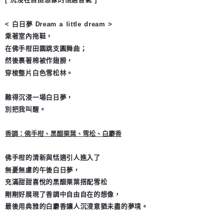
每筆NT$65，滿NT$1,500(含以上)免運費
< 白日夢 Dream a little dream >
國家/地區配送
查看運費
乘著室內拖鞋，
在佛手柑田園跳支圓舞曲；
然後裹著棉被作翅膀，
穿梭整片白色雪松林。
難得沉浸一場白日夢，
別把我叫醒。
香調：佛手柑、黑醋栗葉、雪松、白麝香
佛手柑的清新與恬適引人進入了
無憂無慮的午後白日夢，
充滿甜甜喜悅的黑醋栗葉搭配雪松
剛剛好展現了香調中自由自在的想像，
最後用典雅的白麝香讓人沉浸意猶未盡的夢境。