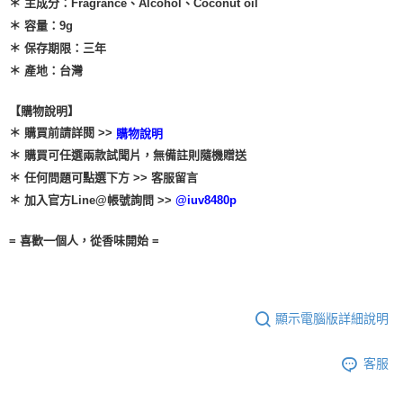
＊ 主成分：Fragrance、Alcohol、Coconut oil
＊ 容量：9g
＊ 保存期限：三年
＊ 產地：台灣
【購物說明】
＊ 購買前請詳閱 >>
購物說明
＊ 購買可任選兩款試聞片，無備註則隨機贈送
＊ 任何問題可點選下方 >> 客服留言
＊ 加入官方Line@帳號詢問 >>
@iuv8480p
= 喜歡一個人，從香味開始 =
顯示電腦版詳細說明
客服