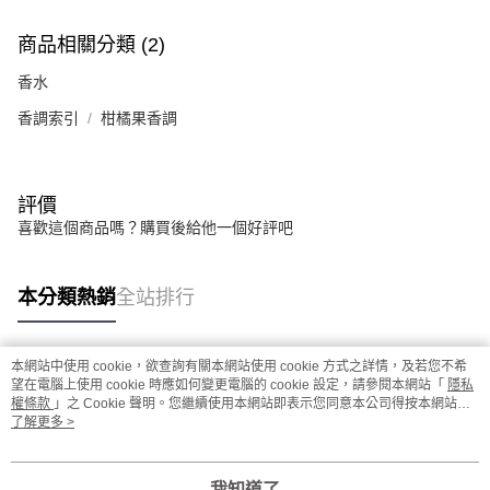
商品相關分類 (2)
香水
香調索引
柑橘果香調
評價
喜歡這個商品嗎？購買後給他一個好評吧
本分類熱銷
全站排行
本網站中使用 cookie，欲查詢有關本網站使用 cookie 方式之詳情，及若您不希
熱門標籤
望在電腦上使用 cookie 時應如何變更電腦的 cookie 設定，請參閱本網站「
隱私
權條款
」之 Cookie 聲明。您繼續使用本網站即表示您同意本公司得按本網站使
用條款之 Cookie 聲明使用 cookie。
了解更多 >
我知道了