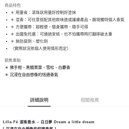
LINE Pay
商品特色
Apple Pay
＊ 用量省：滾珠狀用量好控制好塗抹
＊ 混香：可任意搭配其他款味道或護膚產品，展現獨特個人香氣
街口支付
＊ 方便攜帶：超輕便，隨身攜帶、隨手可得
悠遊付
＊ 出國免托運：可通過安檢，也不怕攜帶時打翻摔破太重
＊ 無防腐劑、塑化劑
Google Pay
（實際狀況依個人使用情形而定）
全盈+PAY
銷售重點
ATM付款
＊ 佛手柑、黑醋栗葉、雪松、白麝香
＊ 沉浸在自由想像的恬適香氣
運送方式
全家取貨付款
每筆NT$65，滿NT$1,500(含以上)免運費
詳細說明
相關推薦
7-11取貨付款
每筆NT$65，滿NT$1,500(含以上)免運費
Lilla Fé 滾珠香水 – 白日夢 Dream a little dream
郵寄
[ 沉浸在自由想像的恬適香氣 ]