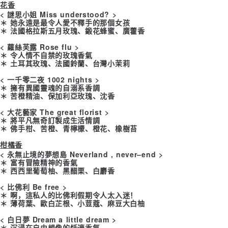
花香
< 謎思小姐 Miss understood? >
郵寄
＊ 她永遠是最令人愛不釋手的那個女孩
＊ 法國格拉斯五月玫瑰、鍛花蜂蜜、廣藿香
每笔NT$65，满NT$1,500(含以上)免运费
< 蘿絲芙露 Rose flu >
國家/地區配送
查看运费
＊ 令人情不自禁的玫瑰香氣
＊ 土耳其玫瑰、法國鈴蘭、台灣小茉莉
< 一千零二夜 1002 nights >
＊ 擁有異國靈魂的自溺系香調
＊ 苦橙精油、保加利亞玫瑰、沈香
< 大花藝家 The great florist >
＊ 將平凡無奇訂製成生活情調
＊ 佛手柑、苦橙、青檸檬、橙花、橡樹苔
柑橘香
< 永無止境的夢想島 Neverland , never–end >
＊ 富有冒險精神的香氣
＊ 西西里葡萄柚、黑醋栗、白麝香
< 比佛利 Be free >
＊ 啊，這私人的比佛利假期令人太入迷！
＊ 薄荷葉、歐白芷根、小荳蔻、麻豆大白柚
< 白日夢 Dream a little dream >
＊ 沉浸在自由想像的恬適香氣