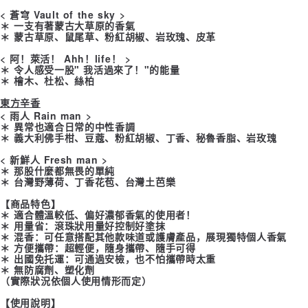
< 蒼穹 Vault of the sky >
＊ 一支有著蒙古大草原的香氣
＊ 蒙古草原、鼠尾草、粉紅胡椒、岩玫瑰、皮革
< 阿！萊活！ Ahh！life！ >
＊ 令人感受一股" 我活過來了！"的能量
＊ 檜木、杜松、絲柏
東方辛香
< 雨人 Rain man >
＊ 異常也適合日常的中性香調
＊ 義大利佛手柑、豆蔻、粉紅胡椒、丁香、秘魯香脂、岩玫瑰
< 新鮮人 Fresh man >
＊ 那股什麼都無畏的單純
＊ 台灣野薄荷、丁香花苞、台灣土芭樂
【商品特色】
＊ 適合體溫較低、偏好濃郁香氣的使用者！
＊ 用量省：滾珠狀用量好控制好塗抹
＊ 混香：可任意搭配其他款味道或護膚產品，展現獨特個人香氣
＊ 方便攜帶：超輕便，隨身攜帶、隨手可得
＊ 出國免托運：可通過安檢，也不怕攜帶時太重
＊ 無防腐劑、塑化劑
（實際狀況依個人使用情形而定）
【使用說明】