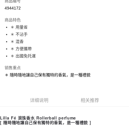
商品编号
超商取货付款
4944172
LINE Pay
商品特色
Apple Pay
＊ 用量省
＊ 不沾手
街口支付
＊ 混香
悠遊付
＊ 方便攜帶
＊ 出國免托運
Google Pay
销售重点
Plus PAY
＊ 隨時隨地讓自己保有獨特的香氣，是一種禮貌
ATM付款
运送方式
详细说明
相关推荐
全家取貨付款
每笔NT$65，满NT$1,500(含以上)免运费
Lilla Fé 滾珠香水 Rollerball perfume
7-11取貨付款
[ 隨時隨地讓自己保有獨特的香氣，是一種禮貌 ]
每笔NT$65，满NT$1,500(含以上)免运费