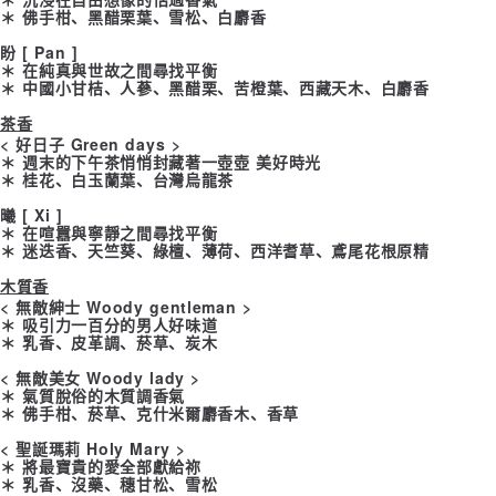
＊ 佛手柑、黑醋栗葉、雪松、白麝香
盼 [ Pan ]
＊ 在純真與世故之間尋找平衡
＊ 中國小甘桔、人蔘、黑醋栗、苦橙葉、西藏天木、白麝香
茶香
< 好日子 Green days >
＊ 週末的下午茶悄悄封藏著一壺壺 美好時光
＊ 桂花、白玉蘭葉、台灣烏龍茶
曦 [ Xi ]
＊ 在喧囂與寧靜之間尋找平衡
＊ 迷迭香、天竺葵、綠檀、薄荷、西洋耆草、鳶尾花根原精
木質香
< 無敵紳士 Woody gentleman >
＊ 吸引力一百分的男人好味道
＊ 乳香、皮革調、菸草、炭木
< 無敵美女 Woody lady >
＊ 氣質脫俗的木質調香氣
＊ 佛手柑、菸草、克什米爾麝香木、香草
< 聖誕瑪莉 Holy Mary >
＊ 將最寶貴的愛全部獻給祢
＊ 乳香、沒藥、穗甘松、雪松