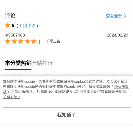
评论
查看全部
5
(
1
则评论
)
m9587988
2024/02/29
|
一千零二夜
本分类热销
全站排行
本網站中使用cookie，欲查詢有關本網站使用cookie方式之詳情，及若您不希望
热门标签
在電腦上使用cookie時應如何變更電腦的cookie設定，請參閱本網站「
隱私權條
款
」之Cookie聲明。您繼續使用本網站即表示您同意本公司得按本網站使用條款
之Cookie聲明使用cookie。
了解更多 >
我知道了