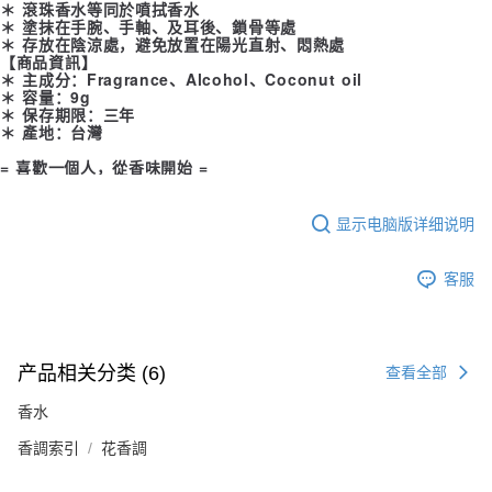
＊ 滾珠香水等同於噴拭香水
＊ 塗抹在手腕、手軸、及耳後、鎖骨等處
＊ 存放在陰涼處，避免放置在陽光直射、悶熱處
【商品資訊】
＊ 主成分：Fragrance、Alcohol、Coconut oil
＊ 容量：9g
＊ 保存期限：三年
＊ 產地：台灣
= 喜歡一個人，從香味開始 =
显示电脑版详细说明
客服
产品相关分类 (6)
查看全部
香水
香調索引
花香調