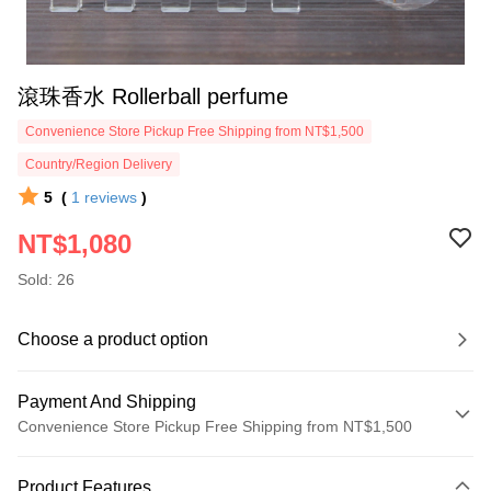
滾珠香水 Rollerball perfume
Convenience Store Pickup Free Shipping from NT$1,500
Country/Region Delivery
5
(
1
reviews
)
NT$1,080
Sold: 26
Choose a product option
Payment And Shipping
Convenience Store Pickup Free Shipping from NT$1,500
Payment Method
Product Features