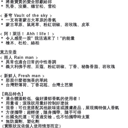
＊ 將最寶貴的愛全部獻給祢
＊ 乳香、沒藥、穗甘松、雪松
< 蒼穹 Vault of the sky >
＊ 一支有著蒙古大草原的香氣
＊ 蒙古草原、鼠尾草、粉紅胡椒、岩玫瑰、皮革
< 阿！萊活！ Ahh！life！ >
＊ 令人感受一股" 我活過來了！"的能量
＊ 檜木、杜松、絲柏
東方辛香
< 雨人 Rain man >
＊ 異常也適合日常的中性香調
＊ 義大利佛手柑、豆蔻、粉紅胡椒、丁香、秘魯香脂、岩玫瑰
< 新鮮人 Fresh man >
＊ 那股什麼都無畏的單純
＊ 台灣野薄荷、丁香花苞、台灣土芭樂
【商品特色】
＊ 適合體溫較低、偏好濃郁香氣的使用者！
＊ 用量省：滾珠狀用量好控制好塗抹
＊ 混香：可任意搭配其他款味道或護膚產品，展現獨特個人香氣
＊ 方便攜帶：超輕便，隨身攜帶、隨手可得
＊ 出國免托運：可通過安檢，也不怕攜帶時太重
＊ 無防腐劑、塑化劑
（實際狀況依個人使用情形而定）