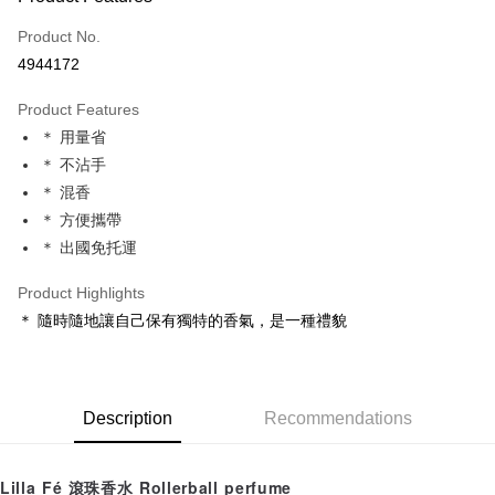
Credit Card (Full Payment)
Product No.
Convenience Store Pickup and Pay
4944172
LINE Pay
Product Features
Apple Pay
＊ 用量省
＊ 不沾手
JKOPAY
＊ 混香
Easy Wallet
＊ 方便攜帶
＊ 出國免托運
Google Pay
Plus Pay
Product Highlights
＊ 隨時隨地讓自己保有獨特的香氣，是一種禮貌
ATM Transfer
Shipping Method
全家取貨付款
Description
Recommendations
NT$65/order | Free shipping on orders of NT$1,500 or more
Lilla Fé 滾珠香水 Rollerball perfume
7-11取貨付款