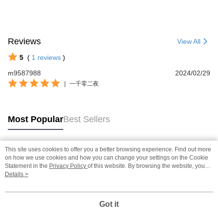
Reviews
View All
5
(
1
reviews
)
m9587988
2024/02/29
|
一千零二夜
Most Popular
Best Sellers
This site uses cookies to offer you a better browsing experience. Find out more
Popular Tags
on how we use cookies and how you can change your settings on the Cookie
Statement in the
Privacy Policy
of this website. By browsing the website, you
agree to our use of cookies as described in our Cookie Statement.
Details >
Got it