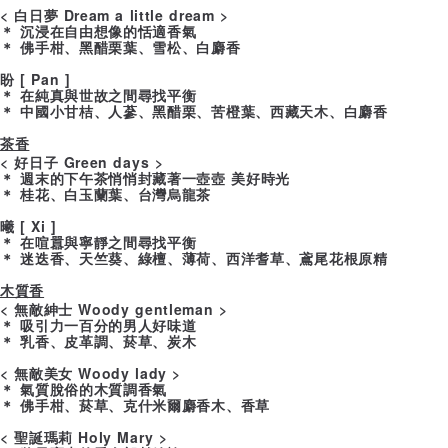
< 白日夢 Dream a little dream >
＊ 沉浸在自由想像的恬適香氣
＊ 佛手柑、黑醋栗葉、雪松、白麝香
盼 [ Pan ]
＊ 在純真與世故之間尋找平衡
＊ 中國小甘桔、人蔘、黑醋栗、苦橙葉、西藏天木、白麝香
茶香
< 好日子 Green days >
＊ 週末的下午茶悄悄封藏著一壺壺 美好時光
＊ 桂花、白玉蘭葉、台灣烏龍茶
曦 [ Xi ]
＊ 在喧囂與寧靜之間尋找平衡
＊ 迷迭香、天竺葵、綠檀、薄荷、西洋耆草、鳶尾花根原精
木質香
< 無敵紳士 Woody gentleman >
＊ 吸引力一百分的男人好味道
＊ 乳香、皮革調、菸草、炭木
< 無敵美女 Woody lady >
＊ 氣質脫俗的木質調香氣
＊ 佛手柑、菸草、克什米爾麝香木、香草
< 聖誕瑪莉 Holy Mary >