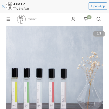
Lilla Fé
Open App
Try the App
0
1
/
3