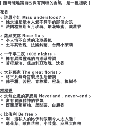
[ 隨時隨地讓自己保有獨特的香氣，是一種禮貌 ]
NT$65/order | Free shipping on orders of NT$1,500 or more
花香
< 謎思小姐 Miss understood? >
郵寄
＊ 她永遠是最令人愛不釋手的那個女孩
NT$65/order | Free shipping on orders of NT$1,500 or more
＊ 法國格拉斯五月玫瑰、鍛花蜂蜜、廣藿香
< 蘿絲芙露 Rose flu >
國家/地區配送
Shipping Rates
＊ 令人情不自禁的玫瑰香氣
＊ 土耳其玫瑰、法國鈴蘭、台灣小茉莉
< 一千零二夜 1002 nights >
＊ 擁有異國靈魂的自溺系香調
＊ 苦橙精油、保加利亞玫瑰、沈香
< 大花藝家 The great florist >
＊ 將平凡無奇訂製成生活情調
＊ 佛手柑、苦橙、青檸檬、橙花、橡樹苔
柑橘香
< 永無止境的夢想島 Neverland , never–end >
＊ 富有冒險精神的香氣
＊ 西西里葡萄柚、黑醋栗、白麝香
< 比佛利 Be free >
＊ 啊，這私人的比佛利假期令人太入迷！
＊ 薄荷葉、歐白芷根、小荳蔻、麻豆大白柚