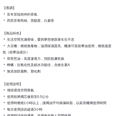
【香調】
＊ 富有冒險精神的香氣
＊ 西西里葡萄柚、黑醋栗、白麝香
【商品特色】
＊ 生活空間充滿香味，愛與夢想便跟著生生不息
＊ 大豆蠟：燃燒無毒物，滋潤保濕度高、蠟液可當按摩油使用，燃燒溫度
低（按摩油成分）
＊ 荷荷芭油：高度滲透力，預防肌膚乾燥
＊ 蜂蠟：抗氧化性及鎖水功能佳，含維生素A
＊ 無添加防腐劑、塑化劑
【使用說明】
＊ 增添環境空間香氣
＊ 使用前將燭芯修剪至0.5公分
＊ 使用時燃燒1小時以上，讓燭油平均佈滿杯面，以延長蠟燭使用時間
＊ 每次使用請勿超過3小時
＊ 使用時請保持通風，並避免於無人空間使用