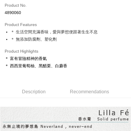
Product No.
Convenience Store Pickup and Pay
4890060
LINE Pay
Product Features
Apple Pay
＊ 生活空間充滿香味，愛與夢想便跟著生生不息
＊ 無添加防腐劑、塑化劑
JKOPAY
Easy Wallet
Product Highlights
＊ 富有冒險精神的香氣
Google Pay
＊ 西西里葡萄柚、黑醋栗、白麝香
Plus Pay
ATM Transfer
Description
Recommendations
Shipping Method
全家取貨付款
NT$65/order | Free shipping on orders of NT$1,500 or more
7-11取貨付款