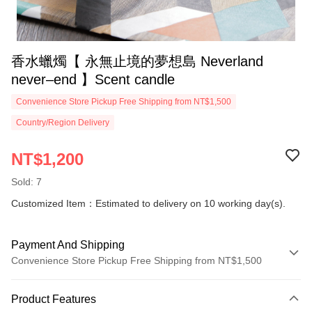
香水蠟燭【 永無止境的夢想島 Neverland
never–end 】Scent candle
Convenience Store Pickup Free Shipping from NT$1,500
Country/Region Delivery
NT$1,200
Sold: 7
Customized Item：Estimated to delivery on 10 working day(s).
Payment And Shipping
Convenience Store Pickup Free Shipping from NT$1,500
Payment Method
Product Features
Credit Card (Full Payment)