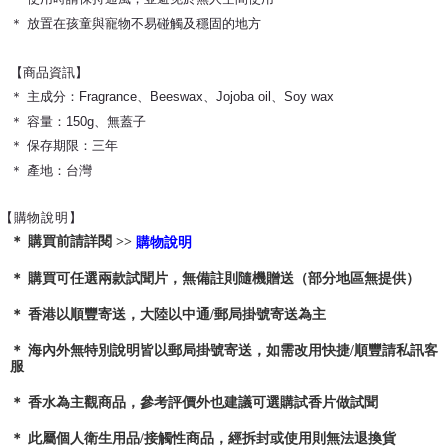
＊ 放置在孩童與寵物不易碰觸及穩固的地方
【商品資訊】
＊ 主成分：Fragrance、Beeswax、Jojoba oil、Soy wax
＊ 容量：150g
、無蓋子
＊ 保存期限：三年
＊ 產地：台灣
【購物說明】
＊ 購買前請詳閱 >> 
購物說明
＊ 購買可任選兩款試聞片，無備註則隨機贈送（部分地區無提供）
＊ 香港以順豐寄送，大陸以中通/郵局掛號寄送為主
＊ 海內外無特別說明皆以郵局掛號寄送，如需改用快捷/順豐請私訊客
服
＊ 香水為主觀商品，參考評價外也建議可選購試香片做試聞
＊ 此屬個人衛生用品/接觸性商品，經拆封或使用則無法退換貨