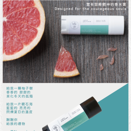
NT$65/order | Free shipping on orders of NT$1,500 or more
郵寄
NT$65/order | Free shipping on orders of NT$1,500 or more
國家/地區配送
Shipping Rates