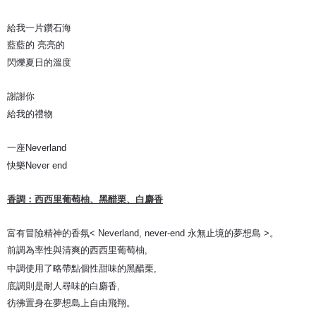
給我一片鑽石海
藍藍的 亮亮的
閃爍夏日的溫度
謝謝你
給我的禮物
一座Neverland
快樂Never end
香調：西西里葡萄柚、黑醋栗、白麝香
富有冒險精神的香氛< Neverland, never-end 永無止境的夢想島 >。
前調為率性與清爽的西西里葡萄柚,
中調使用了略帶點個性甜味的黑醋栗,
底調則是耐人尋味的白麝香,
彷彿置身在夢想島上自由飛翔。