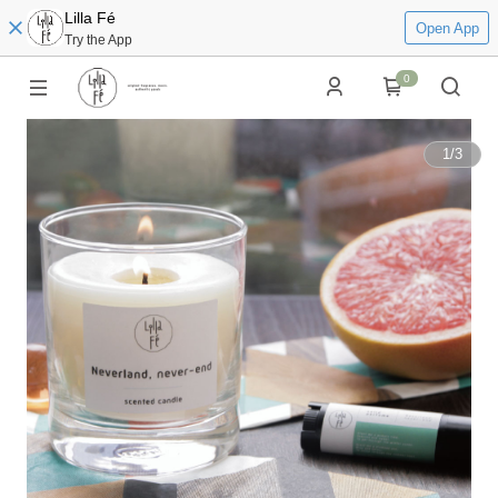
Lilla Fé
Open App
Try the App
0
1
/
3