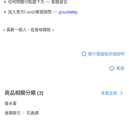
＊ 任何問題可點選下方 >> 客服留言
＊ 加入官方Line@帳號詢問 >> 
@iuv8480p
= 喜歡一個人，從香味開始 =
顯示電腦版詳細說明
客服
商品相關分類 (3)
查看全部
香水膏
香調索引
花香調