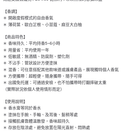
【香調】
＊ 開啟度假模式的自由香氣
＊ 薄荷葉、歐白芷根、小荳蔻、麻豆大白柚
【商品特色】
＊ 香味持久：平均持香5~6小時
＊ 用量省：平均使用一年
＊ 低敏感：無酒精、防腐劑、塑化劑
＊ 不沾手：管狀設計方便塗抹
＊ 混香：可任意搭配其他款味道或護膚產品，展現獨特個人香氣
＊ 方便攜帶：超輕便，隨身攜帶、隨手可得
＊ 出國免托運：可通過安檢，也不怕攜帶時打翻摔破太重
（實際狀況依個人使用情形而定）
【使用說明】
＊ 香水膏等同於香水
＊ 塗抹在手腕、手軸、及耳後、髮稍等處
＊ 接觸肌膚靠體溫散發，香味超持久
＊ 存放在陰涼處，避免放置在陽光直射、悶熱處