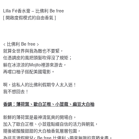
Lilla Fé香水膏 – 比佛利 Be free
[ 開啟度假模式的自由香氣 ]
< 比佛利 Be free >
就算全世界與我為敵也不要緊，
任憑調皮的風把頭髮吹得沒了規矩；
躲在冰涼涼的Mojito裡游來游去，
再嚐口柚子搭配美國電影。
啊，這私人的比佛利假期令人太入迷！
我不想回去！
香調：薄荷葉、歐白芷根、小荳蔻、麻豆大白柚
新鮮的薄荷葉是最神清氣爽的開場白，
加入了歐白芷根、小荳蔻點綴自信的活力與朝氣，
隨後被酸酸甜甜的大白柚香氣層層包圍，
為這支渡假寵兒< Be free 比佛利 >帶來無限的意猶未盡。