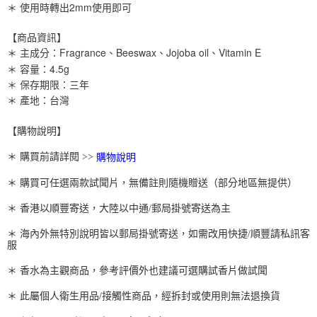
＊ 使用時轉出2mm使用即可
【商品資訊】
＊ 主成分：Fragrance、Beeswax、Jojoba oil、Vitamin E
＊ 容量：4.5g
＊ 保存期限：三年
＊ 產地：台灣
【購物說明】
＊ 購買前請詳閱 >> 
購物說明
＊ 購買可任選兩款試聞片，無備註則隨機贈送（部分地區無提供）
＊ 香港以順豐寄送，大陸以中通/郵局掛號寄送為主
＊ 海內外無特別說明皆以郵局掛號寄送，如需改用快捷/順豐請私訊客
服
＊ 香水為主觀商品，參考評價外也建議可選購試香片做試聞
＊ 此屬個人衛生用品/接觸性商品，經拆封或使用則無法退換貨