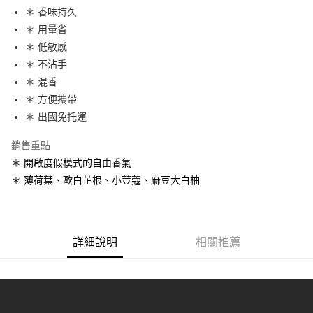
Apple Pay
＊ 香味持久
＊ 用量省
街口支付
＊ 低敏感
悠遊付
＊ 不沾手
＊ 混香
Google Pay
＊ 方便攜帶
全盈+PAY
＊ 出國免托運
ATM付款
銷售重點
＊ 開啟度假模式的自由香氣
運送方式
＊ 薄荷葉、歐白芷根、小荳蔻、麻豆大白柚
全家取貨付款
每筆NT$65，滿NT$1,500(含以上)免運費
7-11取貨付款
詳細說明
相關推薦
每筆NT$65，滿NT$1,500(含以上)免運費
郵寄
每筆NT$65，滿NT$1,500(含以上)免運費