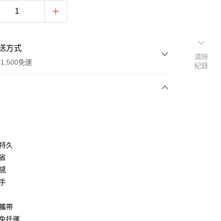
送方式
清除
1,500免運
紀錄
次付款
付款
味持久
量省
敏感
沾手
便攜帶
y
國免托運