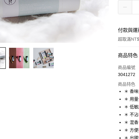
付款與運
超取滿NT$
付款方式
商品特色
信用卡一
商品編號
3041272
超商取貨
商品特色
LINE Pay
＊ 香
＊ 用
Apple Pay
＊ 低
街口支付
＊ 不
＊ 混香
悠遊付
＊ 方
Google Pa
＊ 出