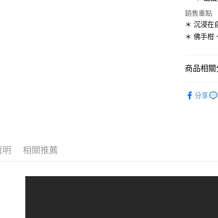
全盈+PAY
銷售重點
＊ 沉浸在
ATM付款
＊ 佛手柑
運送方式
商品相關分
全家取貨
香水膏
每筆NT$6
分享
香調索引
7-11取貨
每筆NT$6
郵寄
說明
相關推薦
每筆NT$6
國家/地區