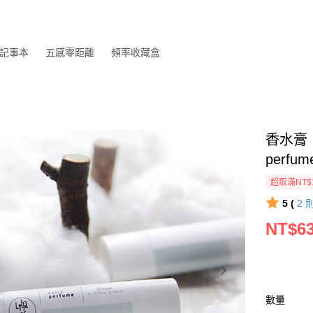
記事本
五感零距離
頻率收藏盒
香水膏【白日
perfum
超取滿NT$
5 (
2
NT$6
數量