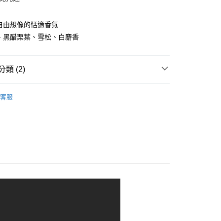
自由想像的恬適香氣
、黑醋栗葉、雪松、白麝香
類 (2)
付款
5，滿NT$1,500(含以上)免運費
客服
柑橘果香調
付款
5，滿NT$1,500(含以上)免運費
5，滿NT$1,500(含以上)免運費
配送
查看運費