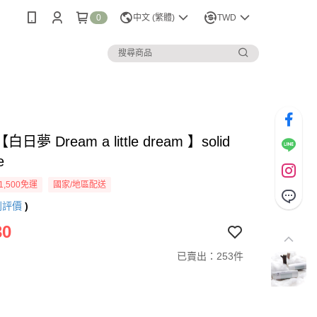
0
中文 (繁體)
TWD
夢 Dream a little dream 】solid
e
1,500免運
國家/地區配送
則評價
)
30
已賣出：253件