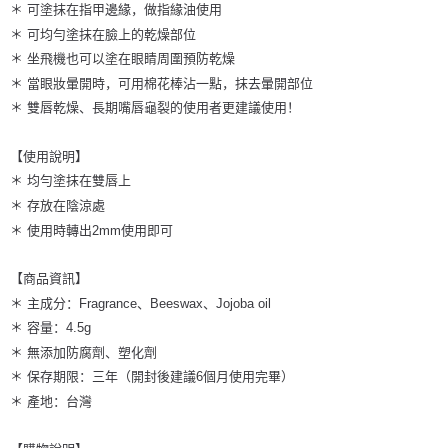
＊ 可塗抹在指甲邊緣，做指緣油使用
＊ 可均勻塗抹在臉上的乾燥部位
＊ 坐飛機也可以塗在眼睛周圍預防乾燥
＊ 當眼妝暈開時，可用棉花棒沾一點，抹去暈開部位
＊ 雙唇乾燥、長期嘴唇龜裂的使用者更建議使用！
【使用說明】
＊ 均勻塗抹在雙唇上
＊ 存放在陰涼處
＊ 使用時轉出2mm使用即可
【商品資訊】
＊ 主成分：Fragrance、Beeswax、Jojoba oil
＊ 容量：4.5g
＊ 無添加防腐劑、塑化劑
＊ 保存期限：三年（開封後建議6個月使用完畢）
＊ 產地：台灣