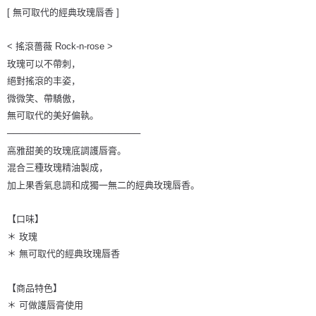
每笔NT$65，满NT$1,500(含以上)免运费
[ 無可取代的經典玫瑰唇香 ]
國家/地區配送
查看运费
< 搖滾薔薇 Rock-n-rose >
玫瑰可以不帶刺，
絕對搖滾的丰姿，
微微笑、帶驕傲，
無可取代的美好偏執。
─────────────────────
高雅甜美的玫瑰底調護唇膏。
混合三種玫瑰精油製成，
加上果香氣息調和成獨一無二的經典玫瑰唇香。
【口味】
＊ 玫瑰
＊ 無可取代的經典玫瑰唇香
【商品特色】
＊ 可做護唇膏使用