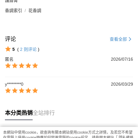
護唇膏
香調索引
花香調
评论
查看全部
5
(
2
则评论
)
匿名
2026/07/16
y*********0
2026/03/29
本分类热销
全站排行
本網站中使用cookie，欲查詢有關本網站使用cookie方式之詳情，及若您不希望
热门标签
在電腦上使用cookie時應如何變更電腦的cookie設定，請參閱本網站「
隱私權條