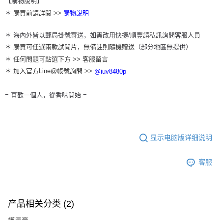
【購物說明】
＊
購買前請詳閱 >>
購物說明
＊
海內外皆以郵局掛號寄送，如需改用快捷/順豐請私訊詢問客服人員
＊ 購買可任選兩款試聞片，無備註則隨機贈送
（部分地區無提供）
＊ 任何問題可點選下方 >> 客服留言
＊ 加入官方Line@帳號詢問 >>
@iuv8480p
= 喜歡一個人，從香味開始 =
显示电脑版详细说明
客服
产品相关分类 (2)