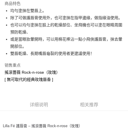
商品特色
Apple Pay
均勻塗抹在雙唇上。
除了可做護唇膏使用外，也可塗抹在指甲邊緣，做指緣油使用。
街口支付
也可以均勻塗抹在臉上的乾燥部位、坐飛機也可以塗在眼睛周圍
悠遊付
預防乾燥、
或是當眼妝暈開時，可以用棉花棒沾一點小飛俠護唇膏，抹去暈
Google Pay
開部位。
Plus PAY
雙唇乾燥、長期嘴唇龜裂的使用者更建議使用！
ATM付款
销售重点
搖滾薔薇 Rock-n-rose（玫瑰）
运送方式
[ 無可取代的經典玫瑰唇香 ]
全家取貨付款
每笔NT$65，满NT$1,500(含以上)免运费
7-11取貨付款
详细说明
相关推荐
每笔NT$65，满NT$1,500(含以上)免运费
郵寄
Lilla Fé 護唇膏 – 搖滾薔薇 Rock-n-rose（玫瑰）