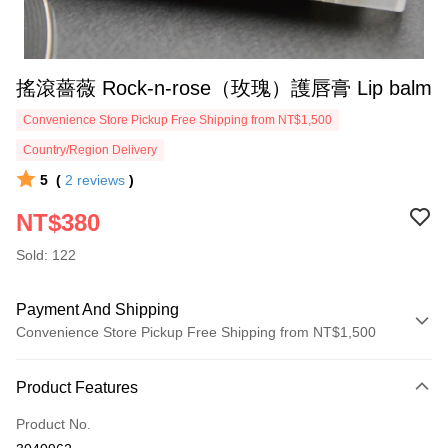
搖滾薔薇 Rock-n-rose（玫瑰）護唇膏 Lip balm
Convenience Store Pickup Free Shipping from NT$1,500
Country/Region Delivery
5
(
2
reviews
)
NT$380
Sold: 122
Payment And Shipping
Convenience Store Pickup Free Shipping from NT$1,500
Payment Method
Product Features
Credit Card (Full Payment)
Product No.
Convenience Store Pickup and Pay