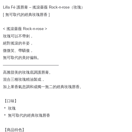
郵寄
Lilla Fé 護唇膏 – 搖滾薔薇 Rock-n-rose（玫瑰）
NT$65/order | Free shipping on orders of NT$1,500 or more
[ 無可取代的經典玫瑰唇香 ]
國家/地區配送
Shipping Rates
< 搖滾薔薇 Rock-n-rose >
玫瑰可以不帶刺，
絕對搖滾的丰姿，
微微笑、帶驕傲，
無可取代的美好偏執。
─────────────────────
高雅甜美的玫瑰底調護唇膏。
混合三種玫瑰精油製成，
加上果香氣息調和成獨一無二的經典玫瑰唇香。
【口味】
＊ 玫瑰
＊ 無可取代的經典玫瑰唇香
【商品特色】