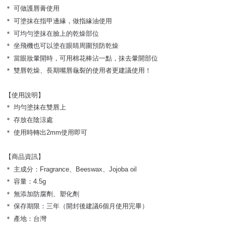
＊ 可做護唇膏使用
＊ 可塗抹在指甲邊緣，做指緣油使用
＊ 可均勻塗抹在臉上的乾燥部位
＊ 坐飛機也可以塗在眼睛周圍預防乾燥
＊ 當眼妝暈開時，可用棉花棒沾一點，抹去暈開部位
＊ 雙唇乾燥、長期嘴唇龜裂的使用者更建議使用！
【使用說明】
＊ 均勻塗抹在雙唇上
＊ 存放在陰涼處
＊ 使用時轉出2mm使用即可
【商品資訊】
＊ 主成分：Fragrance、Beeswax、Jojoba oil
＊ 容量：4.5g
＊ 無添加防腐劑、塑化劑
＊ 保存期限：三年（開封後建議6個月使用完畢）
＊ 產地：台灣