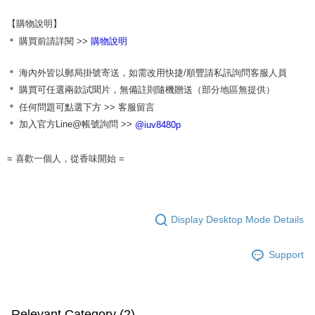
【購物說明】
＊
購買前請詳閱 >>
購物說明
＊
海內外皆以郵局掛號寄送，如需改用快捷/順豐請私訊詢問客服人員
＊ 購買可任選兩款試聞片，無備註則隨機贈送
（部分地區無提供）
＊ 任何問題可點選下方 >> 客服留言
＊ 加入官方Line@帳號詢問 >>
@iuv8480p
= 喜歡一個人，從香味開始 =
Display Desktop Mode Details
Support
Relevant Category (2)