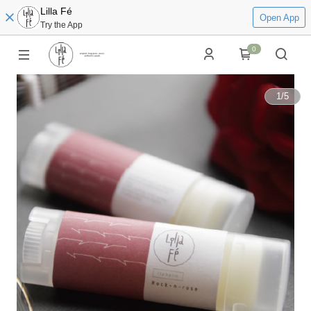
Lilla Fé
Open App
Try the App
0
1
/
5