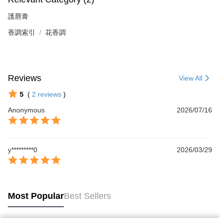
護唇膏
香調索引
花香調
Reviews
View All
5
(
2
reviews
)
Anonymous
2026/07/16
y*********0
2026/03/29
Most Popular
Best Sellers