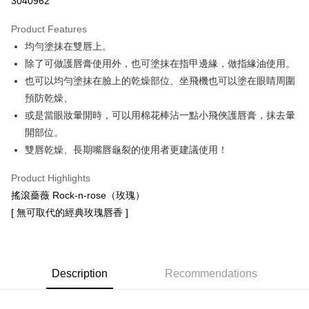
3040962
LINE Pay
Product Features
Apple Pay
均勻塗抹在雙唇上。
除了可做護唇膏使用外，也可塗抹在指甲邊緣，做指緣油使用。
JKOPAY
也可以均勻塗抹在臉上的乾燥部位、坐飛機也可以塗在眼睛周圍
Easy Wallet
預防乾燥、
或是當眼妝暈開時，可以用棉花棒沾一點小飛俠護唇膏，抹去暈
Google Pay
開部位。
Plus Pay
雙唇乾燥、長期嘴唇龜裂的使用者更建議使用！
ATM Transfer
Product Highlights
搖滾薔薇 Rock-n-rose（玫瑰）
Shipping Method
[ 無可取代的經典玫瑰唇香 ]
全家取貨付款
NT$65/order | Free shipping on orders of NT$1,500 or more
7-11取貨付款
Description
Recommendations
NT$65/order | Free shipping on orders of NT$1,500 or more